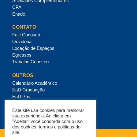
Atividades Complementares
CPA
Enade
CONTATO
Fale Conosco
Ouvidoria
Locação de Espaços
Egressos
Trabalhe Conosco
OUTROS
Calendário Acadêmico
EaD Graduação
EaD Pós
Mensalidades e Crédito Estudantil
Política de Privacidade
Este site usa cookies para melhorar
sua experiência. Ao clicar em
"Aceitar" você concorda com o uso
dos cookies, termos e políticas do
site.