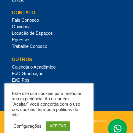
CONTATO
Fale Conosco
Ouvidoria
Locação de Espaços
Egressos
Trabalhe Conosco
OUTROS
Calendário Acadêmico
EaD Graduação
EaD Pós
Mensalidades e Crédito Estudantil
Política de Privacidade
Este site usa cookies para melhorar
sua experiência. Ao clicar em
"Aceitar" você concorda com o uso
dos cookies, termos e políticas do
site.
Copyright ESUP © 2026 – Todos os direitos reservados
Configurações
ACEITAR