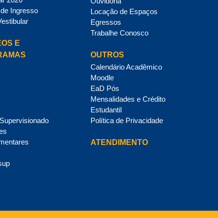
Ouvidoria
de Ingresso
Locação de Espaços
Vestibular
Egressos
Trabalhe Conosco
OS E
RAMAS
OUTROS
Calendário Acadêmico
Moodle
EaD Pós
Mensalidades e Crédito
Estudantil
 Supervisionado
Política de Privacidade
des
mentares
ATENDIMENTO
sup