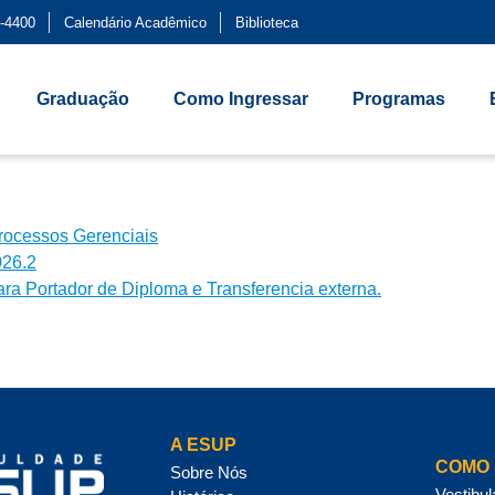
-4400
Calendário Acadêmico
Biblioteca
Graduação
Como Ingressar
Programas
Processos Gerenciais
026.2
ara Portador de Diploma e Transferencia externa.
A ESUP
COMO 
Sobre Nós
Vestibul