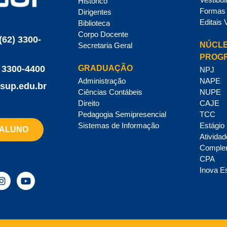
Histórico
Formas 
Dirigentes
Editais 
Biblioteca
Corpo Docente
(62) 3300-
NÚCLE
Secretaria Geral
PROG
GRADUAÇÃO
 3300-4400
NPJ
Administração
NAPE
sup.edu.br
Ciências Contábeis
NUPE
Direito
CAJE
Pedagogia Semipresencial
TCC
Sistemas de Informação
Estágio
 ALUNO
Ativida
Comple
CPA
Inova E