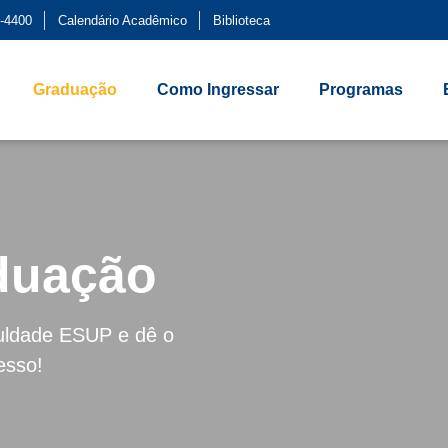
-4400
Calendário Acadêmico
Biblioteca
Graduação
Como Ingressar
Programas
duação
uldade ESUP e dê o
esso!