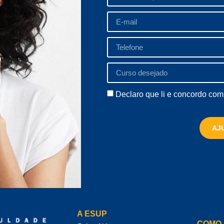
Declaro que li e concordo co
AJ
A ESUP
COMO 