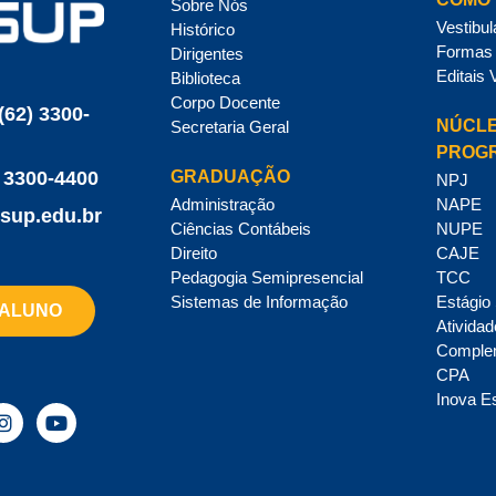
Sobre Nós
Vestibul
Histórico
Formas 
Dirigentes
Editais 
Biblioteca
Corpo Docente
(62) 3300-
NÚCLE
Secretaria Geral
PROG
GRADUAÇÃO
 3300-4400
NPJ
Administração
NAPE
sup.edu.br
Ciências Contábeis
NUPE
Direito
CAJE
Pedagogia Semipresencial
TCC
Sistemas de Informação
Estágio
 ALUNO
Ativida
Comple
CPA
Inova E