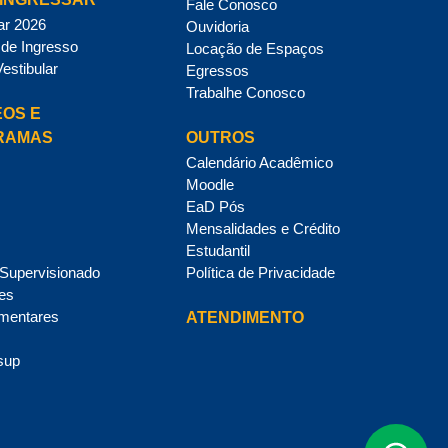
Fale Conosco
ar 2026
Ouvidoria
de Ingresso
Locação de Espaços
Vestibular
Egressos
Trabalhe Conosco
OS E
RAMAS
OUTROS
Calendário Acadêmico
Moodle
EaD Pós
Mensalidades e Crédito
Estudantil
 Supervisionado
Política de Privacidade
des
mentares
ATENDIMENTO
sup