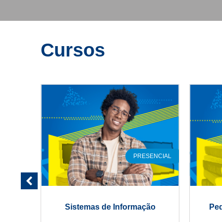
Cursos
LINE
PRESENCIAL
EaD
Sistemas de Informação
Ped