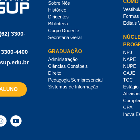
COMO 
Sobre Nós
Vestibul
Histórico
Formas 
Dirigentes
Editais 
Biblioteca
Corpo Docente
(62) 3300-
NÚCLE
Secretaria Geral
PROG
GRADUAÇÃO
 3300-4400
NPJ
Administração
NAPE
sup.edu.br
Ciências Contábeis
NUPE
Direito
CAJE
Pedagogia Semipresencial
TCC
Sistemas de Informação
Estágio
 ALUNO
Ativida
Comple
CPA
Inova E