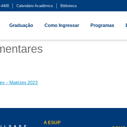
-4400
Calendário Acadêmico
Biblioteca
Graduação
Como Ingressar
Programas
mentares
s – Matrizes 2023
A ESUP