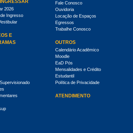
INGRESSAR
Fale Conosco
ar 2026
Ouvidoria
de Ingresso
Locação de Espaços
Vestibular
Egressos
Trabalhe Conosco
OS E
RAMAS
OUTROS
Calendário Acadêmico
Moodle
EaD Pós
Mensalidades e Crédito
Estudantil
 Supervisionado
Política de Privacidade
des
mentares
ATENDIMENTO
sup