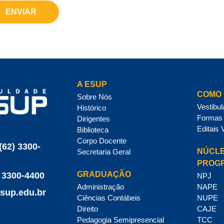
ENVIAR
A ESUP
COMO 
Sobre Nós
Vestibul
Histórico
Formas 
Dirigentes
Editais 
Biblioteca
Corpo Docente
(62) 3300-
NÚCLE
Secretaria Geral
PROG
GRADUAÇÃO
 3300-4400
NPJ
Administração
NAPE
sup.edu.br
Ciências Contábeis
NUPE
Direito
CAJE
Pedagogia Semipresencial
TCC