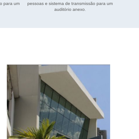
ão para um
lanchonete e recepção.
clima