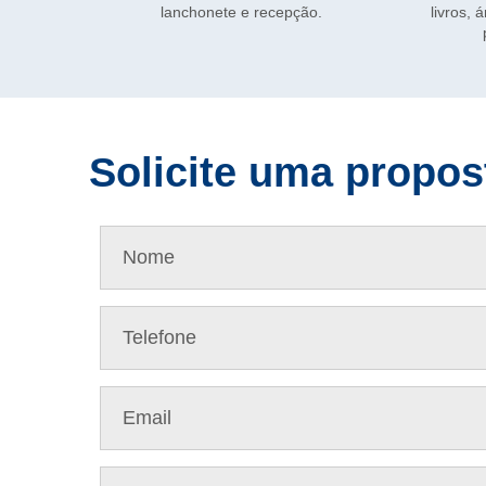
.
livros, área de estudos e computadores
pessoas 
para alunos e visitantes.
Solicite uma propos