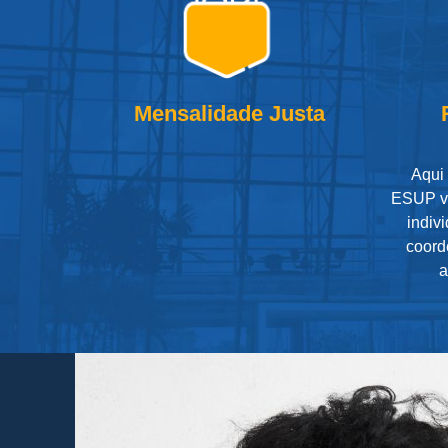
Mensalidade Justa
Aqui
ESUP v
indiv
coord
a