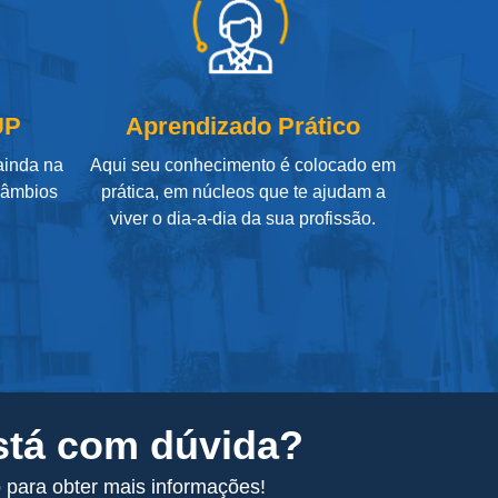
UP
Aprendizado Prático
 ainda na
Aqui seu conhecimento é colocado em
câmbios
prática, em núcleos que te ajudam a
viver o dia-a-dia da sua profissão.
stá com dúvida?
 para obter mais informações!