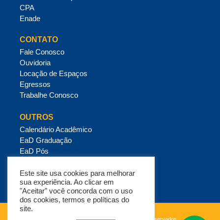
CPA
Enade
CONTATO
Fale Conosco
Ouvidoria
Locação de Espaços
Egressos
Trabalhe Conosco
OUTROS
Calendário Acadêmico
EaD Graduação
EaD Pós
Mensalidades e Crédito Estudantil
Política de Privacidade
Este site usa cookies para melhorar
sua experiência. Ao clicar em
"Aceitar" você concorda com o uso
dos cookies, termos e políticas do
site.
Copyright ESUP © 2026 – Todos os direitos reservados