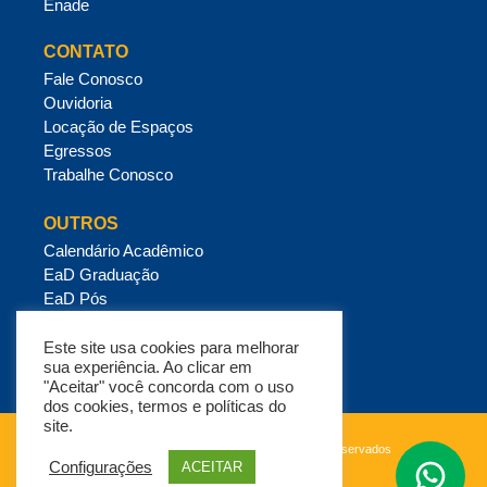
Enade
CONTATO
Fale Conosco
Ouvidoria
Locação de Espaços
Egressos
Trabalhe Conosco
OUTROS
Calendário Acadêmico
EaD Graduação
EaD Pós
Mensalidades e Crédito Estudantil
Política de Privacidade
Este site usa cookies para melhorar
sua experiência. Ao clicar em
"Aceitar" você concorda com o uso
dos cookies, termos e políticas do
site.
Copyright ESUP © 2026 – Todos os direitos reservados
Configurações
ACEITAR